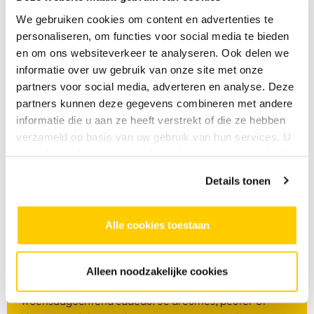
We gebruiken cookies om content en advertenties te
personaliseren, om functies voor social media te bieden
en om ons websiteverkeer te analyseren. Ook delen we
informatie over uw gebruik van onze site met onze
partners voor social media, adverteren en analyse. Deze
partners kunnen deze gegevens combineren met andere
informatie die u aan ze heeft verstrekt of die ze hebben
verzameld op basis van uw gebruik van hun services. U
gaat akkoord met onze cookies als u onze website blijft
gebruiken.
Details tonen
Beleef het mee
Alle cookies toestaan
26 AUGUSTUS 2026
Alleen noodzakelijke cookies
SKVR geeft jou en je jonge (klein)kind een heerlijke
woensdagochtend cadeau. Je dreumes, peuter of