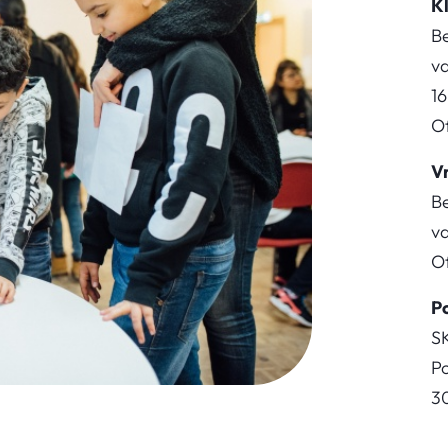
K
B
va
16
Of
Vr
B
va
Of
P
S
P
3