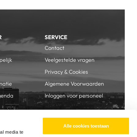
R
SERVICE
Contact
elijk
Veelgestelde vragen
Privacy & Cookies
natie
Algemene Voorwaarden
genda
Inloggen voor personeel
BIJ SKVR
SUPPORT ONS
Alle cookies toestaan
al media te