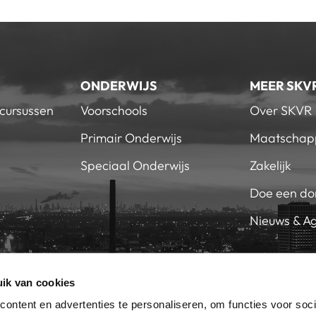
ONDERWIJS
MEER SKV
 cursussen
Voorschools
Over SKVR
Primair Onderwijs
Maatschapp
Speciaal Onderwijs
Zakelijk
Doe een do
Nieuws & A
ik van cookies
EN SKVR
WERKEN 
RIEF
ontent en advertenties te personaliseren, om functies voor soci