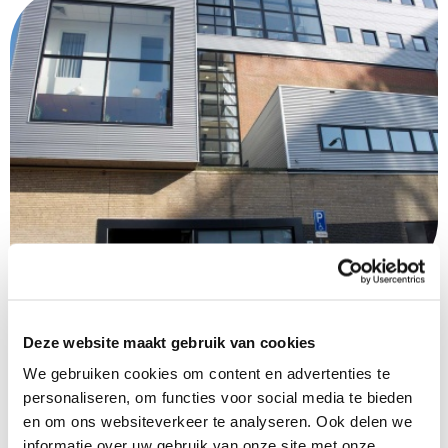
Capelle a/d IJssel
Deze website maakt gebruik van cookies
Fluiterlaan 400, Capelle aan den IJssel
We gebruiken cookies om content en advertenties te
Bekijk op Google Maps
personaliseren, om functies voor social media te bieden
en om ons websiteverkeer te analyseren. Ook delen we
informatie over uw gebruik van onze site met onze