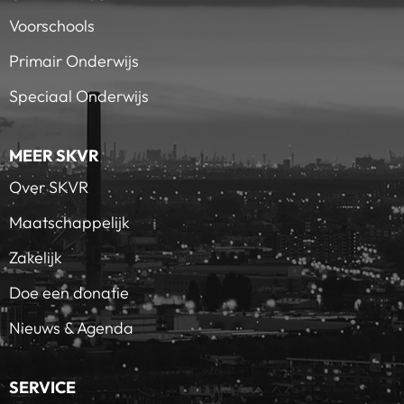
Voorschools
Primair Onderwijs
Speciaal Onderwijs
MEER SKVR
Over SKVR
Maatschappelijk
Zakelijk
Doe een donatie
Nieuws & Agenda
SERVICE