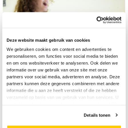
Deze website maakt gebruik van cookies
We gebruiken cookies om content en advertenties te
personaliseren, om functies voor social media te bieden
en om ons websiteverkeer te analyseren. Ook delen we
informatie over uw gebruik van onze site met onze
partners voor social media, adverteren en analyse. Deze
Tiara is niet meer verlegen door
partners kunnen deze gegevens combineren met andere
theaterles
informatie die u aan ze heeft verstrekt of die ze hebben
verzameld op basis van uw gebruik van hun services. U
16 december
gaat akkoord met onze cookies als u onze website blijft
Van verlegen naar vol zelfvertrouwen. Van frustratie
gebruiken.
Details tonen
naar vrijheid op het toneel. Lees hoe theaterles Tiara
helpt groeien, haar emoties een plek geeft en haar laat