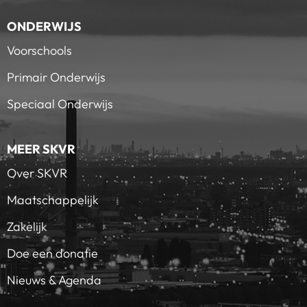
ONDERWIJS
Voorschools
Primair Onderwijs
Speciaal Onderwijs
MEER SKVR
Over SKVR
Maatschappelijk
Zakelijk
Doe een donatie
Nieuws & Agenda