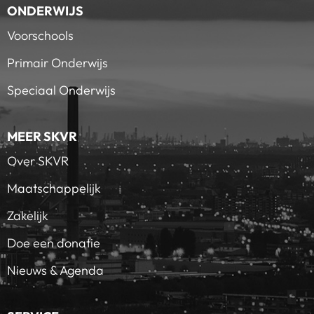
ONDERWIJS
Voorschools
Primair Onderwijs
Speciaal Onderwijs
MEER SKVR
Over SKVR
Maatschappelijk
Zakelijk
Doe een donatie
Nieuws & Agenda