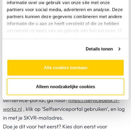
informatie over uw gebruik van onze site met onze
Het beheer en dagelijkse dienstverlening heeft SKVR
partners voor social media, adverteren en analyse. Deze
overgedragen aan IT-Workz. Dat houdt in dat als je
partners kunnen deze gegevens combineren met andere
informatie die u aan ze heeft verstrekt of die ze hebben
een probleem hebt met ICT, jij zelf contact opneemt
verzameld op basis van uw gebruik van hun services. U
met de helpdesk van IT-Workz. Ze staan voor je klaar
gaat akkoord met onze cookies als u onze website blijft
op werkdagen van 08:00-17:00 uur via 088-
gebruiken.
Details tonen
4896853.
Je kunt ook een issue opvoeren in Topdesk. Dat kan
Alle cookies toestaan
uiteraard op ieder moment van de dag, maar er
wordt alleen tijdens openingstijden van de Helpdesk
Alleen noodzakelijke cookies
naar gekeken. Voor het invoeren van storingen in de
selfservice-portal, ga naar:
https://servicedesk.it-
workz.nl
, klik op ‘Selfserviceportal gebruiken’, en log
in met je SKVR-mailadres.
Doe je dit voor het eerst? Kies dan eerst voor