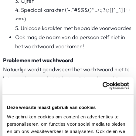
3. Cijfer
4. Speciaal karakter ('-!"#$%&()*,./:;?@[]^_`{|}~+
<=>)
5. Unicode karakter met bepaalde voorwaardes
Ook mag de naam van de persoon zelf niet in
het wachtwoord voorkomen!
Problemen met wachtwoord
Natuurlijk wordt geadviseerd het wachtwoord niet te
laten verlopen en het tijdig te wijzigen. Neem bij
wachtwoordproblemen contact op met IT-Workz via:
servicedesk@it-workz.nl of bel 088-4896853.
Deze website maakt gebruik van cookies
We gebruiken cookies om content en advertenties te
personaliseren, om functies voor social media te bieden
en om ons websiteverkeer te analyseren. Ook delen we
IT-Workz