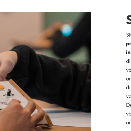
S
pr
i
di
v
on
di
v
De
vo
o