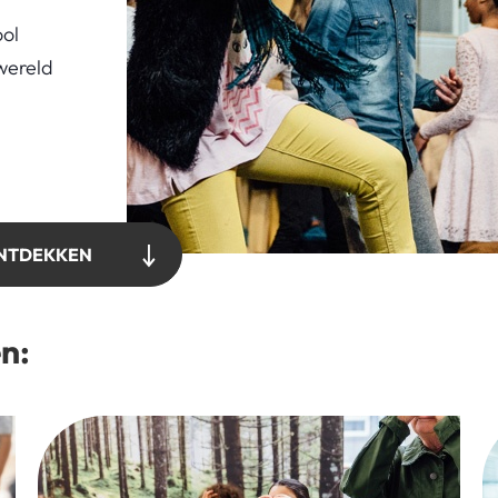
ol
wereld
NTDEKKEN
n: