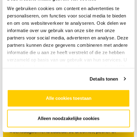
We gebruiken cookies om content en advertenties te
personaliseren, om functies voor social media te bieden
en om ons websiteverkeer te analyseren. Ook delen we
informatie over uw gebruik van onze site met onze
partners voor social media, adverteren en analyse. Deze
partners kunnen deze gegevens combineren met andere
informatie die u aan ze heeft verstrekt of die ze hebben
verzameld op basis van uw gebruik van hun services. U
gaat akkoord met onze cookies als u onze website blijft
gebruiken.
Details tonen
Beleef het mee
Alle cookies toestaan
26 AUGUSTUS 2026
Alleen noodzakelijke cookies
SKVR geeft jou en je jonge (klein)kind een heerlijke
woensdagochtend cadeau. Je dreumes, peuter of