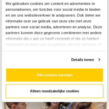
We gebruiken cookies om content en advertenties te
29 april
personaliseren, om functies voor social media te bieden
Met een masterclass zang sloot Cora Schmeiser samen
en om ons websiteverkeer te analyseren. Ook delen we
met haar zangleerlingen haar carrière als zangdocent
informatie over uw gebruik van onze site met onze
bij SKVR af. Op 1 mei stopt SKVR met de individuele
partners voor social media, adverteren en analyse. Deze
muziek- en zanglessen in de eigen tijd in Rotterdam. Een
partners kunnen deze gegevens combineren met andere
pijnlijk besluit ingegeven door noodzakelijke
informatie die u aan ze heeft verstrekt of die ze hebben
bezuinigingen.
verzameld op basis van uw gebruik van hun services. U
gaat akkoord met onze cookies als u onze website blijft
gebruiken.
Details tonen
LEES MEER
Alle cookies toestaan
Alleen noodzakelijke cookies