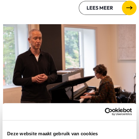
LEES MEER
Laatste individuele muziek- en
zanglessen SKVR Rotterdam
Deze website maakt gebruik van cookies