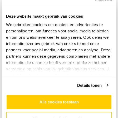
Deze website maakt gebruik van cookies
We gebruiken cookies om content en advertenties te
personaliseren, om functies voor social media te bieden
en om ons websiteverkeer te analyseren. Ook delen we
informatie over uw gebruik van onze site met onze
Joana Vinogradoff
partners voor social media, adverteren en analyse. Deze
partners kunnen deze gegevens combineren met andere
informatie die u aan ze heeft verstrekt of die ze hebben
verzameld op basis van uw gebruik van hun services. U
Docent
gaat akkoord met onze cookies als u onze website blijft
Joana Vinogradoff is an actress working across
gebruiken.
Details tonen
film, television and theatre. With a background
in performance, she brings a practical, actor-
led approach to her teaching, focusing on
Alle cookies toestaan
presence, connection and truthful expression.