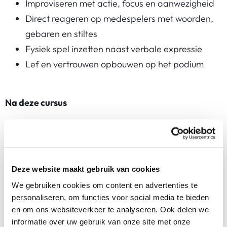
Improviseren met actie, focus en aanwezigheid
Direct reageren op medespelers met woorden,
gebaren en stiltes
Fysiek spel inzetten naast verbale expressie
Lef en vertrouwen opbouwen op het podium
Na deze cursus
Kun je zonder voorbereiding scènes opbouwen
met anderen
Heb je lef, flexibiliteit en spelplezier ontwikkeld
Deze website maakt gebruik van cookies
Weet je hoe je luistert, reageert en het moment
We gebruiken cookies om content en advertenties te
draagt
personaliseren, om functies voor social media te bieden
Heb je vrijheid ervaren die ook buiten het toneel
en om ons websiteverkeer te analyseren. Ook delen we
werkt
informatie over uw gebruik van onze site met onze