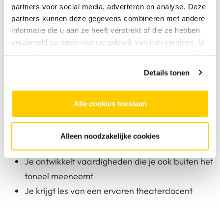
partners voor social media, adverteren en analyse. Deze
partners kunnen deze gegevens combineren met andere
Voor wie is deze cursus?
informatie die u aan ze heeft verstrekt of die ze hebben
Voor iedereen die wil ontdekken wat
verzameld op basis van uw gebruik van hun services. U
gaat akkoord met onze cookies als u onze website blijft
improvisatietheater met je doet. Geen ervaring
gebruiken.
nodig. Lef en zin om te spelen zijn genoeg.
Details tonen
Alle cookies toestaan
Waarom kies je voor deze cursus bij SKVR?
Les in een open en veilige sfeer met ruimte voor
Alleen noodzakelijke cookies
iedereen
Je ontwikkelt vaardigheden die je ook buiten het
toneel meeneemt
Je krijgt les van een ervaren theaterdocent