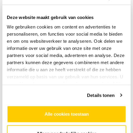
school kies je in samenwerking met SKVR voor een
passende invulling van het naschoolse
Deze website maakt gebruik van cookies
lesprogramma. Denk aan bewegen op muziek,
muziek en techniek, een verdieping op de
We gebruiken cookies om content en advertenties te
personaliseren, om functies voor social media te bieden
instrumentale IKEI-lessen of algemene muzikale
en om ons websiteverkeer te analyseren. Ook delen we
vorming.
informatie over uw gebruik van onze site met onze
partners voor social media, adverteren en analyse. Deze
Bij naschoolse lessen leggen we verbinding met
partners kunnen deze gegevens combineren met andere
informatie die u aan ze heeft verstrekt of die ze hebben
andere scholen en culturele partijen en
verzameld op basis van uw gebruik van hun services. U
professionals in de wijk.
gaat akkoord met onze cookies als u onze website blijft
gebruiken.
Details tonen
Alle cookies toestaan