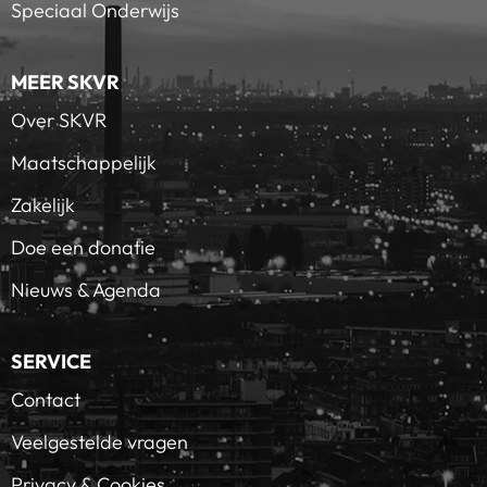
Speciaal Onderwijs
MEER SKVR
Over SKVR
Maatschappelijk
Zakelijk
Doe een donatie
Nieuws & Agenda
SERVICE
Contact
Veelgestelde vragen
Privacy & Cookies