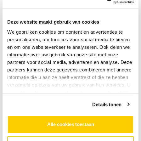
horen tijdens het eindconcert dat de
leerlingen verzorgen in de Oude Kerk in
Charlois.”
Deze website maakt gebruik van cookies
“We zien dat alle kinderen er plezier in
We gebruiken cookies om content en advertenties te
hebben”, zegt Harry Vos. “Ze werken hard
personaliseren, om functies voor social media te bieden
en dat geeft een sterke verbondenheid,
en om ons websiteverkeer te analyseren. Ook delen we
onderling en ook met de ouders die komen
informatie over uw gebruik van onze site met onze
kijken.” Dat de muzieklessen invloed hebben
partners voor social media, adverteren en analyse. Deze
op de sociale vaardigheden van de
partners kunnen deze gegevens combineren met andere
leerlingen ziet de schooldirecteur ook. “Ze
informatie die u aan ze heeft verstrekt of die ze hebben
moeten doorzetten, samenwerken, op hun
verzameld op basis van uw gebruik van hun services. U
beurt wachten en met elkaar een
gaat akkoord met onze cookies als u onze website blijft
gezamenlijk product neerzetten: het
gebruiken.
Details tonen
eindconcert. Dit geeft kinderen een bredere
blik op de maatschappij. En deze combinatie
van een zinvolle tijdsbesteding plus het
Alle cookies toestaan
plezier dat ze daaraan beleven draagt bij
aan sociale cohesie en veiligheid.”