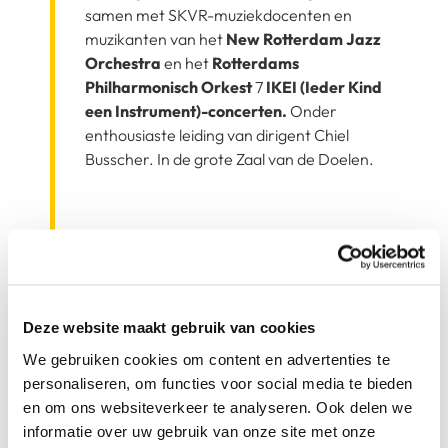
samen met SKVR-muziekdocenten en
muzikanten van het
New Rotterdam Jazz
Orchestra
en het
Rotterdams
Philharmonisch Orkest
7
IKEI (Ieder Kind
een Instrument)-concerten.
Onder
enthousiaste leiding van dirigent Chiel
Busscher. In de grote Zaal van de Doelen.
Kom beleven en
meedoen in De
Hillevliet van 20 t/m
Deze website maakt gebruik van cookies
28 juni
We gebruiken cookies om content en advertenties te
personaliseren, om functies voor social media te bieden
In De Hillevliet (nummer 90), op Zuid, vieren
en om ons websiteverkeer te analyseren. Ook delen we
we tussen 20 juni en 28 juni de creativiteit
informatie over uw gebruik van onze site met onze
van de Rotterdammers. Op 6 dagen is er