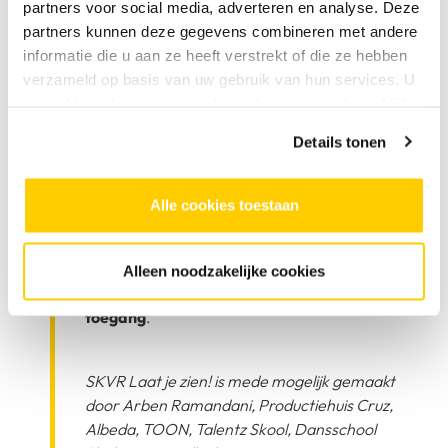
partners voor social media, adverteren en analyse. Deze
een programma met presentaties en
partners kunnen deze gegevens combineren met andere
workshops. En kun je de expositie met mode,
informatie die u aan ze heeft verstrekt of die ze hebben
design en beeldend werk in de hal van het
verzameld op basis van uw gebruik van hun services. U
gebouw bekijken.
gaat akkoord met onze cookies als u onze website blijft
gebruiken.
Op zaterdag 27 juni valt het programma
Details tonen
samen met het
Hillevliet Festival
waarbij
ook andere organisaties uit het gebouw
optredens en activiteiten organiseren.
Alle cookies toestaan
Dubbel feest dus!
Wij verheugen ons op Laat je zien! Zien wij jij
Alleen noodzakelijke cookies
ook? Jij bent van harte welkom!
Gratis
toegang
.
SKVR Laat je zien! is mede mogelijk gemaakt
door Arben Ramandani, Productiehuis Cruz,
Albeda, TOON, Talentz Skool, Dansschool