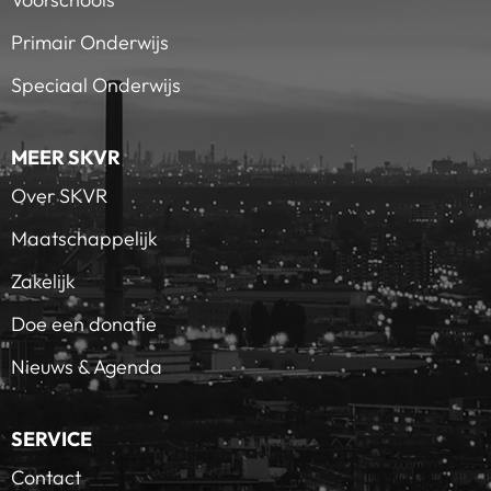
Primair Onderwijs
Speciaal Onderwijs
MEER SKVR
Over SKVR
Maatschappelijk
Zakelijk
Doe een donatie
Nieuws & Agenda
SERVICE
Contact