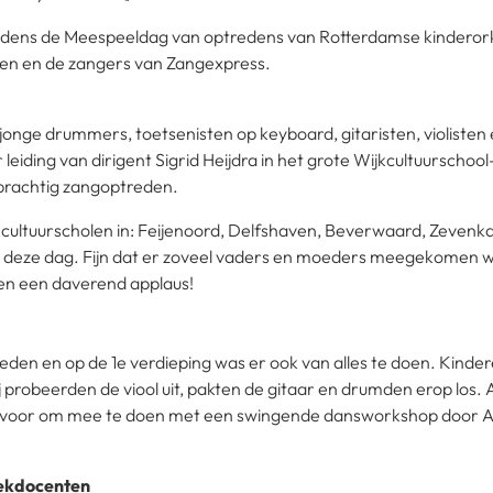
ijdens de Meespeeldag van optredens van Rotterdamse kindero
len en de zangers van Zangexpress.
 jonge drummers, toetsenisten op keyboard, gitaristen, violiste
leiding van dirigent Sigrid Heijdra in het grote Wijkcultuurschool
prachtig zangoptreden.
kcultuurscholen in: Feijenoord, Delfshaven, Beverwaard, Zeve
r deze dag. Fijn dat er zoveel vaders en moeders meegekomen wa
en een daverend applaus!
eneden en op de 1e verdieping was er ook van alles te doen. Kind
robeerden de viool uit, pakten de gitaar en drumden erop los. 
ervoor om mee te doen met een swingende dansworkshop door 
ekdocenten