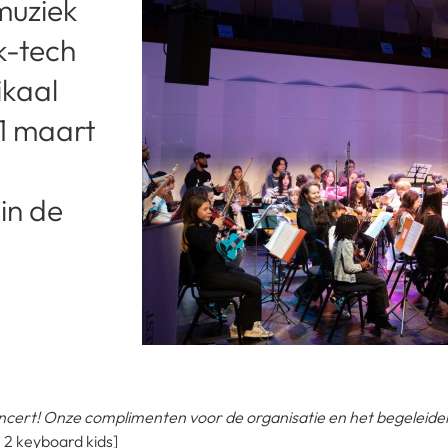
muziek
k-tech
ikaal
21 maart
in de
oncert! Onze complimenten voor de organisatie en het begeleid
2 keyboard kids]