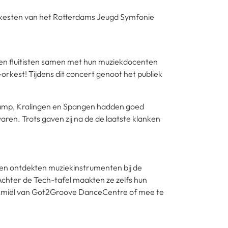
rkesten van het Rotterdams Jeugd Symfonie
n en fluitisten samen met hun muziekdocenten
-orkest! Tijdens dit concert genoot het publiek
nkamp, Kralingen en Spangen hadden goed
ren. Trots gaven zij na de de laatste klanken
eren ontdekten muziekinstrumenten bij de
Achter de Tech-tafel maakten ze zelfs hun
Amiël van Got2Groove DanceCentre of mee te