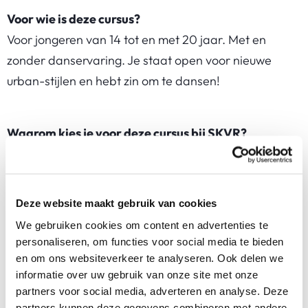
Voor wie is deze cursus?
Voor jongeren van 14 tot en met 20 jaar. Met en
zonder danservaring. Je staat open voor nieuwe
urban-stijlen en hebt zin om te dansen!
Waarom kies je voor deze cursus bij SKVR?
Dansen in een open sfeer waarin jij je eigen stijl
ontwikkelt en laat zien
Deze website maakt gebruik van cookies
Begeleiding door een professionele dansdocent
We gebruiken cookies om content en advertenties te
personaliseren, om functies voor social media te bieden
Goed om te weten
en om ons websiteverkeer te analyseren. Ook delen we
informatie over uw gebruik van onze site met onze
Kom in sportkleding en schoenen die geschikt
partners voor social media, adverteren en analyse. Deze
partners kunnen deze gegevens combineren met andere