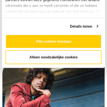
zijn om op te dansen
informatie die u aan ze heeft verstrekt of die ze hebben
Vragen? Mail naar:
klantenservice@skvr.nl
verzameld op basis van uw gebruik van hun services. U
gaat akkoord met onze cookies als u onze website blijft
gebruiken.
Meld je aan
Details tonen
Ready to move? Schrijf je in.
Alle cookies toestaan
Alleen noodzakelijke cookies