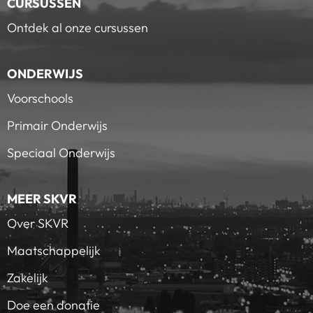
CURSUSSEN
Ontdek al onze cursussen
ONDERWIJS
Voorschools
Primair Onderwijs
Speciaal Onderwijs
MEER SKVR
Over SKVR
Maatschappelijk
Zakelijk
Doe een donatie