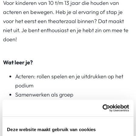
Voor kinderen van 10 t/m 13 jaar die houden van
acteren en bewegen. Heb je al ervaring of stap je
voor het eerst een theaterzaal binnen? Dat maakt
niet uit. Je bent enthousiast en je hebt zin om mee te
doen!
Wat leer je?
Acteren: rollen spelen en je uitdrukken op het
podium
Samenwerken als groep
Presteren: met zelfvertrouwen het podium op
Waarom kies voor je deze cursus bij SKVR?
Deze website maakt gebruik van cookies