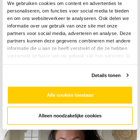
We gebruiken cookies om content en advertenties te
Theaterlessen in een plezierige en open sfeer
personaliseren, om functies voor social media te bieden
Je krijgt les van een professionele
en om ons websiteverkeer te analyseren. Ook delen we
theaterdocent.
informatie over uw gebruik van onze site met onze
partners voor social media, adverteren en analyse. Deze
partners kunnen deze gegevens combineren met andere
Goed om te weten
informatie die u aan ze heeft verstrekt of die ze hebben
verzameld op basis van uw gebruik van hun services. U
Vragen? Mail:
klantenservice@skvr.nl
gaat akkoord met onze cookies als u onze website blijft
gebruiken.
Details tonen
Meld je aan
Klaar voor het podium? Schrijf je in.
Alle cookies toestaan
Alleen noodzakelijke cookies