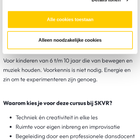
dans
Heb je je dansgevoel en muzikaliteit verder
Alle cookies toestaan
uitgebouwd
Alleen noodzakelijke cookies
Voor wie is deze cursus?
Voor kinderen van 6 t/m 10 jaar die van bewegen en
muziek houden. Voorkennis is niet nodig. Energie en
zin om te experimenteren zijn genoeg.
Waarom kies je voor deze cursus bij SKVR?
Techniek én creativiteit in elke les
Ruimte voor eigen inbreng en improvisatie
Begeleiding door een professionele dansdocent