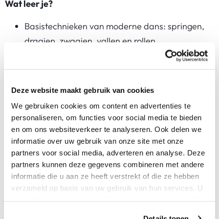
Wat leer je?
Basistechnieken van moderne dans: springen,
draaien, zwaaien, vallen en rollen
Lichaamshouding, coördinatie en dansgevoel
verder ontwikkelen
Muziek, tempo en frasering inzetten in je dans
Deze website maakt gebruik van cookies
Creativiteit en fantasie via beweging uitdrukken
We gebruiken cookies om content en advertenties te
Zelfvertrouwen opbouwen door jezelf te laten
personaliseren, om functies voor social media te bieden
zien
en om ons websiteverkeer te analyseren. Ook delen we
informatie over uw gebruik van onze site met onze
partners voor social media, adverteren en analyse. Deze
partners kunnen deze gegevens combineren met andere
Na deze cursus
informatie die u aan ze heeft verstrekt of die ze hebben
Kun je de basistechnieken van moderne dans
verzameld op basis van uw gebruik van hun services. U
gaat akkoord met onze cookies als u onze website blijft
toepassen
gebruiken.
Heb je creativiteit en expressie ontwikkeld via
Details tonen