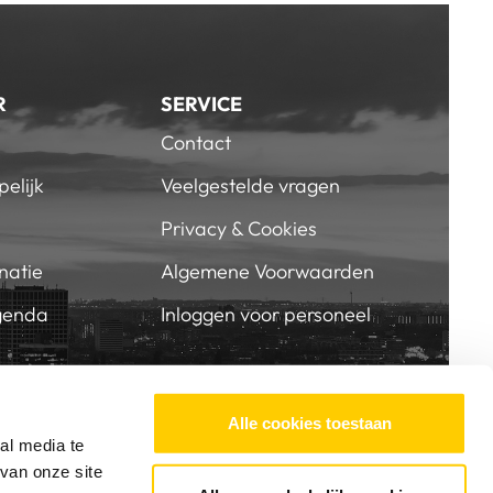
R
SERVICE
Contact
elijk
Veelgestelde vragen
Privacy & Cookies
natie
Algemene Voorwaarden
genda
Inloggen voor personeel
BIJ SKVR
SUPPORT ONS
Alle cookies toestaan
al media te
van onze site