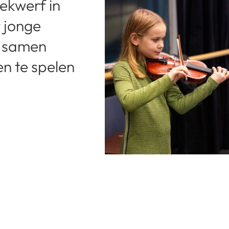
ekwerf in
 jonge
g samen
n te spelen