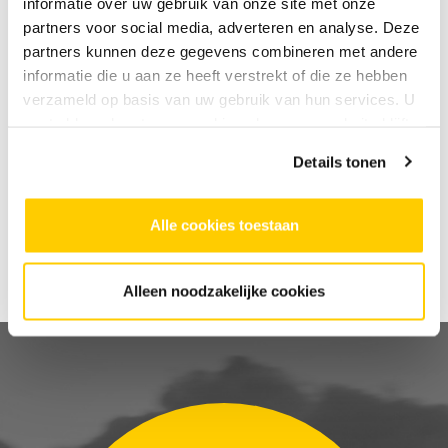
informatie over uw gebruik van onze site met onze
partners voor social media, adverteren en analyse. Deze
partners kunnen deze gegevens combineren met andere
Bekijk het
informatie die u aan ze heeft verstrekt of die ze hebben
zomerprogramma van
verzameld op basis van uw gebruik van hun services. U
gaat akkoord met onze cookies als u onze website blijft
de
gebruiken.
Wijkcultuurschool
Details tonen
Alle cookies toestaan
Alleen noodzakelijke cookies