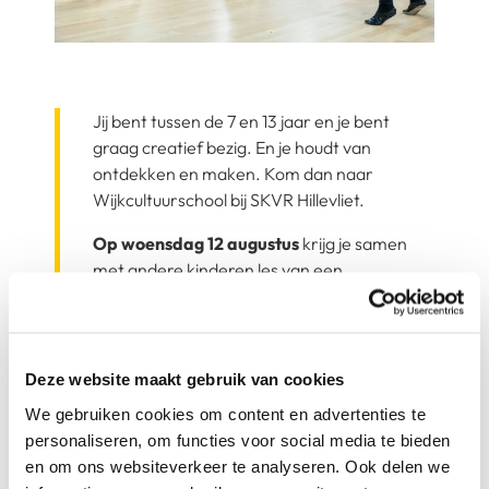
Jij bent tussen de 7 en 13 jaar en je bent
graag creatief bezig. En je houdt van
ontdekken en maken. Kom dan naar
Wijkcultuurschool bij SKVR Hillevliet.
Op woensdag 12 augustus
krijg je samen
met andere kinderen les van een
dansdocent en ga je lekker
dansen en
bewegen
. De les is hartstikke leuk. Je leert
ervan en hebt veel plezier.
Je hoeft er niets voor te betalen want SKVR
Deze website maakt gebruik van cookies
Wijkcultuurschool geeft jou deze creatieve
We gebruiken cookies om content en advertenties te
middag in de zomervakantie cadeau!
personaliseren, om functies voor social media te bieden
en om ons websiteverkeer te analyseren. Ook delen we
Neem je je vakantiepaspoort mee?