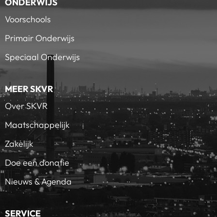
ONDERWIJS
Voorschools
Primair Onderwijs
Speciaal Onderwijs
MEER SKVR
Over SKVR
Maatschappelijk
Zakelijk
Doe een donatie
Nieuws & Agenda
SERVICE