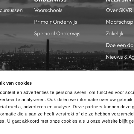
 cursussen
Voorschools
Over SKVR
Primair Onderwijs
Maatschapp
Speciaal Onderwijs
Zakelijk
Doe een do
Nieuws & A
ik van cookies
EN SKVR
WERKEN 
RIEF
ontent en advertenties te personaliseren, om functies voor soci
erkeer te analyseren. Ook delen we informatie over uw gebruik 
cial media, adverteren en analyse. Deze partners kunnen deze
SKVR, ONTDEK JOUW TALENT
ormatie die u aan ze heeft verstrekt of die ze hebben verzameld
s. U gaat akkoord met onze cookies als u onze website blijft ge
© SKVR 2026