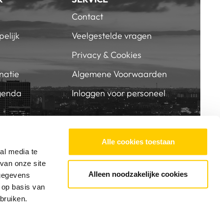
Contact
elijk
Veelgestelde vragen
Privacy & Cookies
natie
Algemene Voorwaarden
genda
Inloggen voor personeel
BIJ SKVR
SUPPORT ONS
Alle cookies toestaan
al media te
van onze site
Alleen noodzakelijke cookies
 gegevens
 op basis van
bruiken.