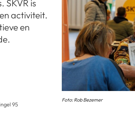
s. SKVR is
n activiteit.
tieve en
de.
Foto: Rob Bezemer
ingel 95