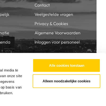
Contact
elijk
Veelgestelde vragen
Privacy & Cookies
natie
Algemene Voorwaarden
genda
Inloggen voor personeel
BIJ SKVR
SUPPORT ONS
Alle cookies toestaan
al media te
van onze site
Alleen noodzakelijke cookies
 gegevens
 op basis van
bruiken.