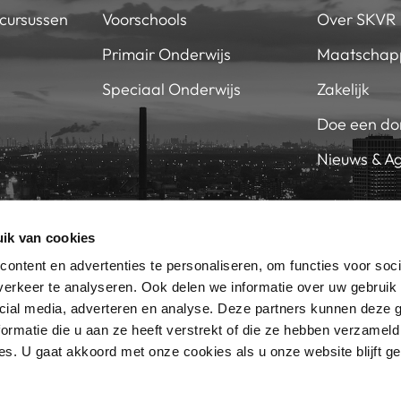
 cursussen
Voorschools
Over SKVR
Primair Onderwijs
Maatschapp
Speciaal Onderwijs
Zakelijk
Doe een do
Nieuws & A
ik van cookies
EN SKVR
WERKEN 
RIEF
ontent en advertenties te personaliseren, om functies voor soci
erkeer te analyseren. Ook delen we informatie over uw gebruik 
cial media, adverteren en analyse. Deze partners kunnen deze
SKVR, ONTDEK JOUW TALENT
ormatie die u aan ze heeft verstrekt of die ze hebben verzameld
s. U gaat akkoord met onze cookies als u onze website blijft ge
© SKVR 2026