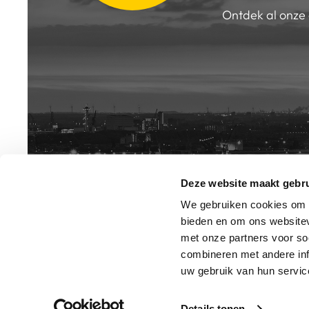
Ontdek al onze
Deze website maakt gebru
INSCHRIJV
NIEUWSB
We gebruiken cookies om c
bieden en om ons websitev
met onze partners voor so
combineren met andere inf
uw gebruik van hun service
Details tonen