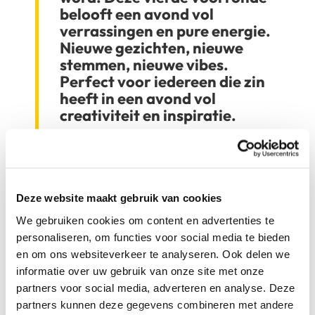
belooft een avond vol
verrassingen en pure energie.
Nieuwe gezichten, nieuwe
stemmen, nieuwe vibes.
Perfect voor iedereen die zin
heeft in een avond vol
creativiteit en inspiratie.
En het mooiste? Jij doet ook gewoon
mee! Stap in de spotlight tijdens de
Open Mic en laat jouw talent zien. Of
kom als publiek genieten van een
Deze website maakt gebruik van cookies
unieke show en steun de artiesten van
We gebruiken cookies om content en advertenties te
morgen. Kom langs en voel de vibe.
personaliseren, om functies voor social media te bieden
Als deelnemer op het podium
en om ons websiteverkeer te analyseren. Ook delen we
staan?
informatie over uw gebruik van onze site met onze
partners voor social media, adverteren en analyse. Deze
partners kunnen deze gegevens combineren met andere
MELD JE AAN