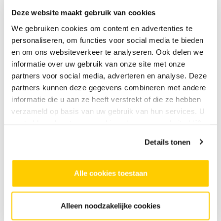
bewegingsmateriaal van INSTINCT als
Deze website maakt gebruik van cookies
vertrekpunt voor hun eigen creatieve
We gebruiken cookies om content en advertenties te
proces.
personaliseren, om functies voor social media te bieden
en om ons websiteverkeer te analyseren. Ook delen we
Op vrijdag 17 april presenteren zij het
informatie over uw gebruik van onze site met onze
resultaat in HUIS Conny Janssen Danst.
partners voor social media, adverteren en analyse. Deze
Twee voorstellingen,
partners kunnen deze gegevens combineren met andere
informatie die u aan ze heeft verstrekt of die ze hebben
één avond
verzameld op basis van uw gebruik van hun services. U
gaat akkoord met onze cookies als u onze website blijft
Om 18:30 zie je de Dansmakers Small,
gebruiken.
Medium en Large in een voorstelling van
Details tonen
ongeveer 40 minuten.
Om 20:15 staan zij opnieuw op het podium,
Alle cookies toestaan
dit keer samen met een groep volwassen
cursisten die zich het repertoire van
INSTINCT eigen maakten en hun eigen
Alleen noodzakelijke cookies
versie dansen. Deze voorstelling duurt