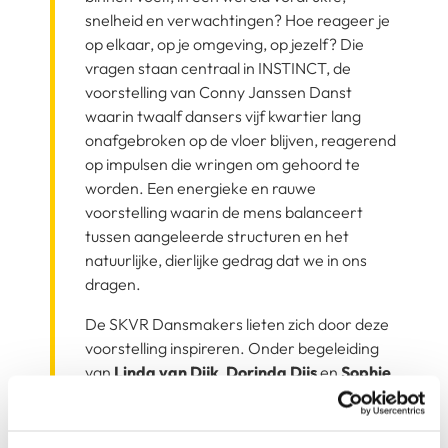
snelheid en verwachtingen? Hoe reageer je
op elkaar, op je omgeving, op jezelf? Die
vragen staan centraal in INSTINCT, de
voorstelling van Conny Janssen Danst
waarin twaalf dansers vijf kwartier lang
onafgebroken op de vloer blijven, reagerend
op impulsen die wringen om gehoord te
worden. Een energieke en rauwe
voorstelling waarin de mens balanceert
tussen aangeleerde structuren en het
natuurlijke, dierlijke gedrag dat we in ons
dragen.
De SKVR Dansmakers lieten zich door deze
voorstelling inspireren. Onder begeleiding
van
Linda van Dijk
,
Dorinda Dijs
en
Sophie
Tukker
werkten de groepen Dansmakers
Small (8–12 jaar), Medium (12–15 jaar) en
Large (15+) met de thematiek en het