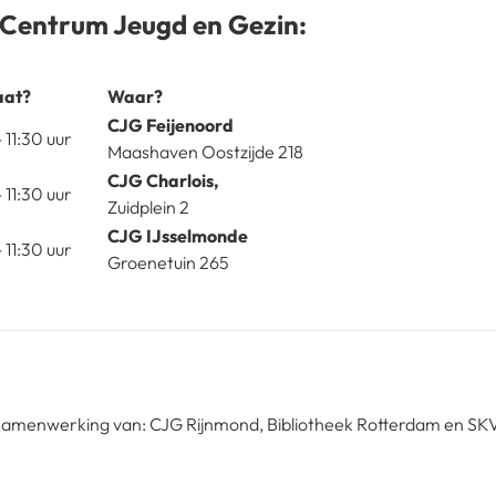
t Centrum Jeugd en Gezin:
aat?
Waar?
CJG Feijenoord
- 11:30 uur
Maashaven Oostzijde 218
CJG Charlois,
 11:30 uur
Zuidplein 2
CJG IJsselmonde
 11:30 uur
Groenetuin 265
n samenwerking van: CJG Rijnmond, Bibliotheek Rotterdam en 