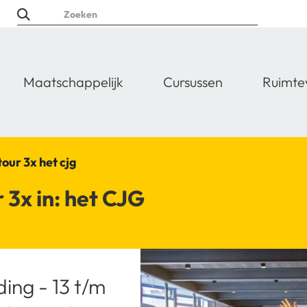
Maatschappelijk
Cursussen
Ruimte
our 3x het cjg
 3x in: het CJG
ing - 13 t/m