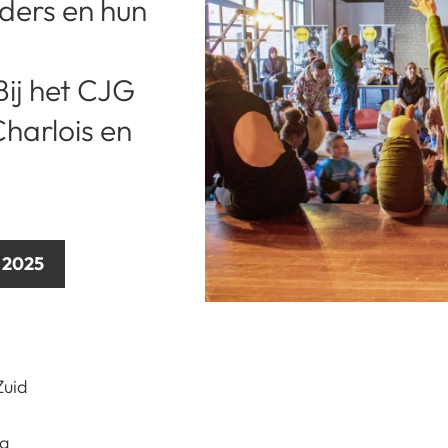
ders en hun
ij het CJG
Charlois en
r 2025
Zuid
ig