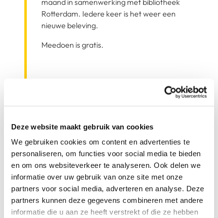
maand in samenwerking met bibliotheek
Rotterdam. Iedere keer is het weer een
nieuwe beleving.
Meedoen is gratis.
Bezoek vandaag ook de
expositie van de
Deze website maakt gebruik van cookies
SKVR Atelier- en Kindercurussen
We gebruiken cookies om content en advertenties te
De expositie bevindt zich op de eerste
personaliseren, om functies voor social media te bieden
verdieping op de gangen en in lokaal 1.21
en om ons websiteverkeer te analyseren. Ook delen we
informatie over uw gebruik van onze site met onze
partners voor social media, adverteren en analyse. Deze
partners kunnen deze gegevens combineren met andere
informatie die u aan ze heeft verstrekt of die ze hebben