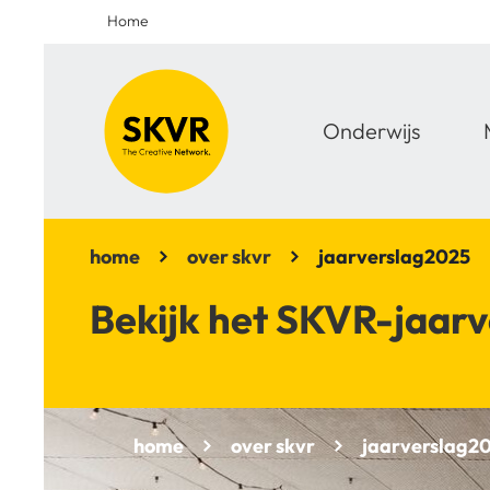
Home
Onderwijs
home
over skvr
jaarverslag2025
Bekijk het SKVR-jaarv
home
over skvr
jaarverslag2