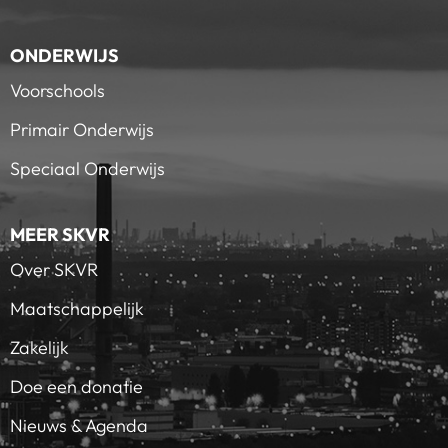
ONDERWIJS
Voorschools
Primair Onderwijs
Speciaal Onderwijs
MEER SKVR
Over SKVR
Maatschappelijk
Zakelijk
Doe een donatie
Nieuws & Agenda