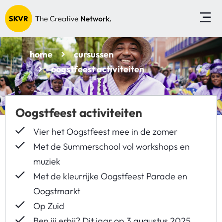
home
cursussen
oogstfeest activiteiten
Oogstfeest activiteiten
Vier het Oogstfeest mee in de zomer
Met de Summerschool vol workshops en
muziek
Met de kleurrijke Oogstfeest Parade en
Oogstmarkt
Op Zuid
Ben jij erbij? Dit jaar op 3 augustus 2025