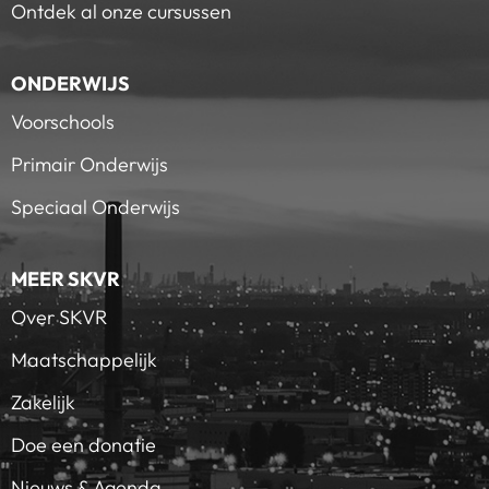
Ontdek al onze cursussen
ONDERWIJS
Voorschools
Primair Onderwijs
Speciaal Onderwijs
MEER SKVR
Over SKVR
Maatschappelijk
Zakelijk
Doe een donatie
Nieuws & Agenda