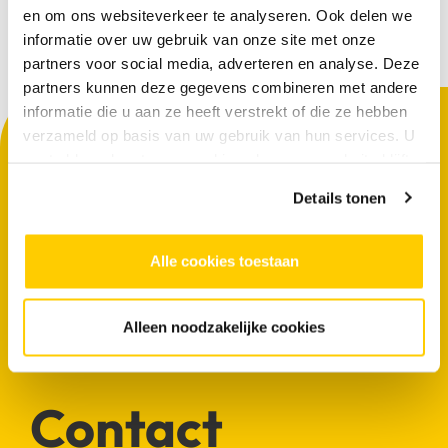
en om ons websiteverkeer te analyseren. Ook delen we
informatie over uw gebruik van onze site met onze
partners voor social media, adverteren en analyse. Deze
partners kunnen deze gegevens combineren met andere
informatie die u aan ze heeft verstrekt of die ze hebben
verzameld op basis van uw gebruik van hun services. U
gaat akkoord met onze cookies als u onze website blijft
gebruiken.
Details tonen
Alle cookies toestaan
Ella Broek, projectleider Mode & Erfgoed
Alleen noodzakelijke cookies
Contact