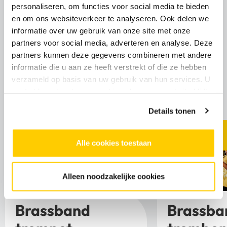
personaliseren, om functies voor social media te bieden
en om ons websiteverkeer te analyseren. Ook delen we
informatie over uw gebruik van onze site met onze
partners voor social media, adverteren en analyse. Deze
Brassband
partners kunnen deze gegevens combineren met andere
informatie die u aan ze heeft verstrekt of die ze hebben
verzameld op basis van uw gebruik van hun services. U
Bekijk het cursusoverzicht
gaat akkoord met onze cookies als u onze website blijft
gebruiken.
Details tonen
Alle cookies toestaan
Alleen noodzakelijke cookies
Brassband
Brassba