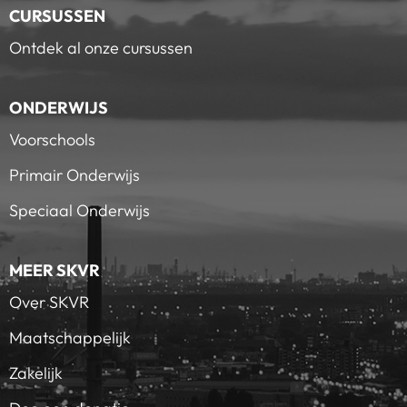
CURSUSSEN
Ontdek al onze cursussen
ONDERWIJS
Voorschools
Primair Onderwijs
Speciaal Onderwijs
MEER SKVR
Over SKVR
Maatschappelijk
Zakelijk