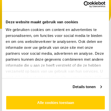
NAAR ALLE CURSUSSEN VOOR
KINDEREN
Deze website maakt gebruik van cookies
We gebruiken cookies om content en advertenties te
personaliseren, om functies voor social media te bieden
en om ons websiteverkeer te analyseren. Ook delen we
informatie over uw gebruik van onze site met onze
partners voor social media, adverteren en analyse. Deze
partners kunnen deze gegevens combineren met andere
Dit zijn de cursuslocaties in
informatie die u aan ze heeft verstrekt of die ze hebben
verzameld op basis van uw gebruik van hun services. U
West
gaat akkoord met onze cookies als u onze website blijft
gebruiken.
Details tonen
Alle cookies toestaan