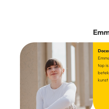
Emm
Doce
Emma’
tap i
betek
kunst