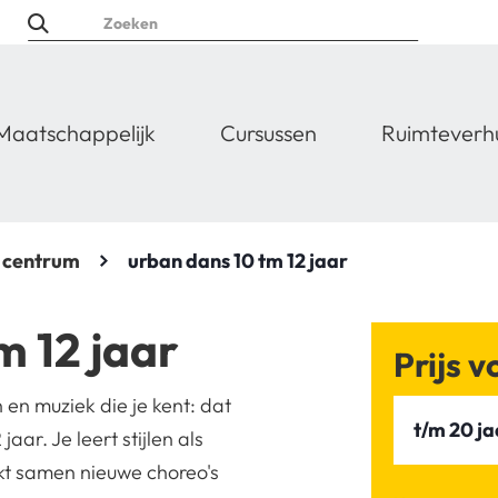
Maatschappelijk
Cursussen
Ruimteverh
centrum
urban dans 10 tm 12 jaar
m 12 jaar
Prijs 
en muziek die je kent: dat
t/m 20 ja
aar. Je leert stijlen als
t samen nieuwe choreo's