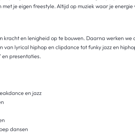
 in met je eigen freestyle. Altijd op muziek waar je energie 
om kracht en lenigheid op te bouwen. Daarna werken we 
an lyrical hiphop en clipdance tot funky jazz en hiphop-f
' en presentaties.
reakdance en jazz
en
en
roep dansen