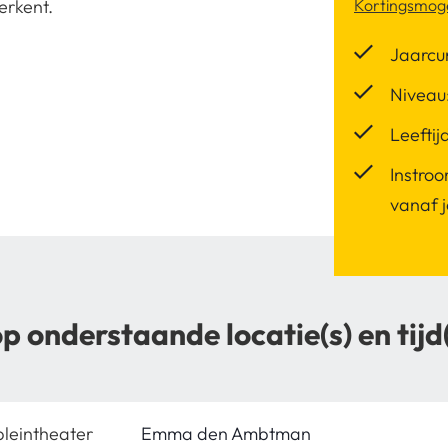
erkent.
Kortingsmoge
Jaarcu
Niveau:
Leeftij
Instroo
vanaf 
op onderstaande locatie(s) en tijd
leintheater
Emma den Ambtman