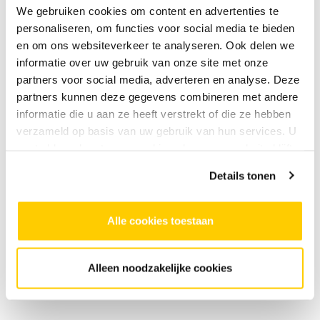
We gebruiken cookies om content en advertenties te
maar niet verplicht. Nieuwsgierigheid en zin om te
personaliseren, om functies voor social media te bieden
bewegen zijn genoeg.
en om ons websiteverkeer te analyseren. Ook delen we
informatie over uw gebruik van onze site met onze
partners voor social media, adverteren en analyse. Deze
Hoe ziet een les eruit?
partners kunnen deze gegevens combineren met andere
informatie die u aan ze heeft verstrekt of die ze hebben
Elke les begint met technische oefeningen, gevolgd
verzameld op basis van uw gebruik van hun services. U
door danscombinaties en improvisatieopdrachten. Er
gaat akkoord met onze cookies als u onze website blijft
is ruimte om eigen moves toe te voegen.
gebruiken.
Details tonen
Waarom kies je voor deze cursus bij SKVR?
Alle cookies toestaan
• Techniek én improvisatie in elke les
• Ruimte voor eigen expressie en creativiteit
Alleen noodzakelijke cookies
• Begeleiding door een professionele dansdocent