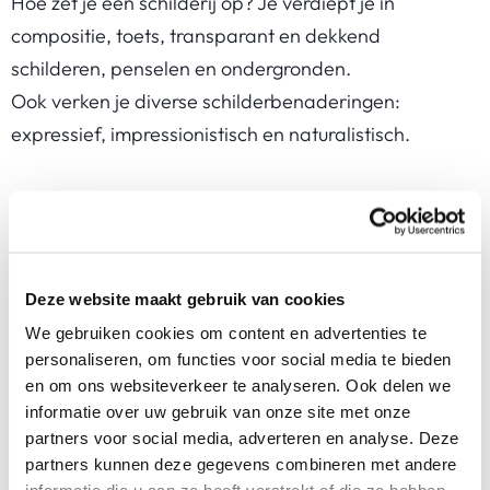
Hoe zet je een schilderij op? Je verdiept je in
compositie, toets, transparant en dekkend
schilderen, penselen en ondergronden.
Ook verken je diverse schilderbenaderingen:
expressief, impressionistisch en naturalistisch.
Er is klassikale uitleg. Daarbij krijg je individuele
begeleiding van je kunstdocent, passend bij wat jij
wilt onderzoeken. En met ruimte voor wat jij wilt
maken. Zo ontwikkel jij je eigen schildervaardigheden
Deze website maakt gebruik van cookies
en bouw je je repertoire op.
We gebruiken cookies om content en advertenties te
personaliseren, om functies voor social media te bieden
en om ons websiteverkeer te analyseren. Ook delen we
Wat leer je?
informatie over uw gebruik van onze site met onze
partners voor social media, adverteren en analyse. Deze
Kleuren mengen en begrijpen hoe kleurgebruik
partners kunnen deze gegevens combineren met andere