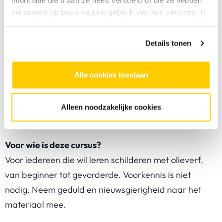
informatie die u aan ze heeft verstrekt of die ze hebben
samenhangt met de olieverftechniek
verzameld op basis van uw gebruik van hun services. U
Een schilderij opzetten op meerdere manieren
gaat akkoord met onze cookies als u onze website blijft
Schilderkunstige aspecten: compositie, toets, dik
gebruiken.
Details tonen
en dun, transparant en dekkend
Werken met kwasten, penselen en verschillende
Alle cookies toestaan
ondergronden
Expressieve, impressionistische en
naturalistische benaderingen verkennen
Alleen noodzakelijke cookies
Voor wie is deze cursus?
Voor iedereen die wil leren schilderen met olieverf,
van beginner tot gevorderde. Voorkennis is niet
nodig. Neem geduld en nieuwsgierigheid naar het
materiaal mee.