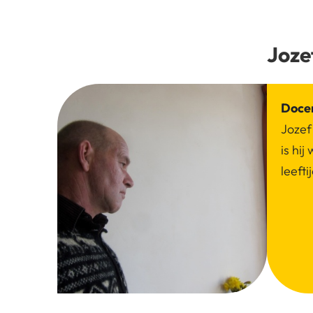
Joze
Doce
Jozef
is hi
leeft