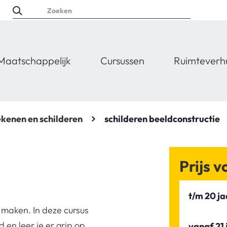
Maatschappelijk
Cursussen
Ruimteverh
ekenen en schilderen
schilderen beeldconstructie
Prijs 
t/m 20 ja
 maken. In deze cursus
en leer je er grip op
vanaf 21 