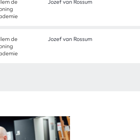
llem de
Jozef van Rossum
oning
ademie
llem de
Jozef van Rossum
oning
ademie