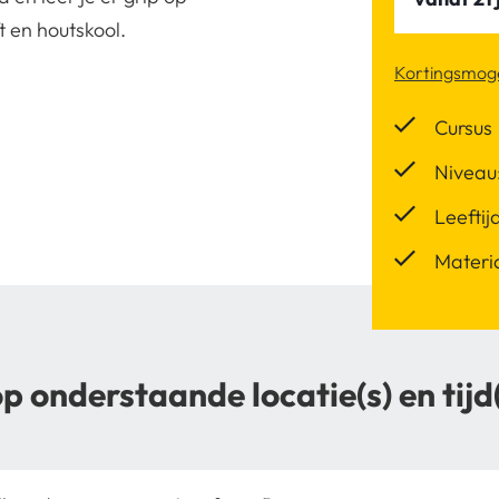
ft en houtskool.
Kortingsmoge
Cursus
Niveau:
Leeftij
Materia
op onderstaande locatie(s) en tijd