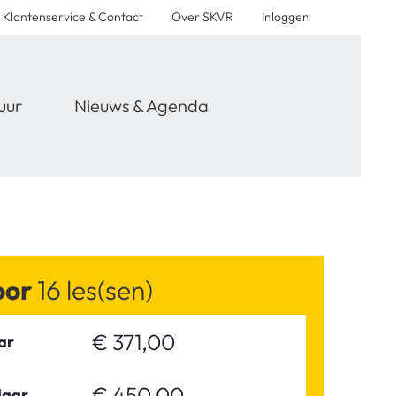
Klantenservice & Contact
Over SKVR
Inloggen
uur
Nieuws & Agenda
voor
16 les(sen)
€ 371,00
ar
€ 450,00
jaar