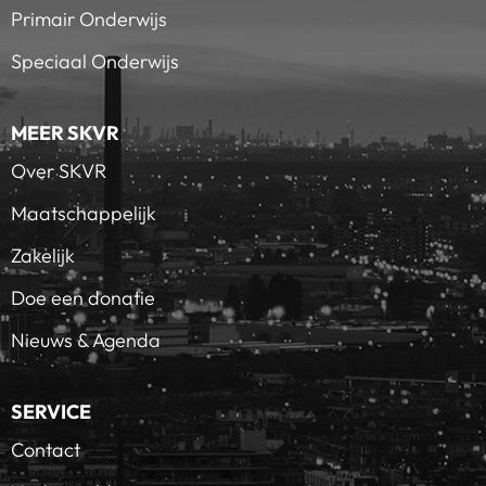
Primair Onderwijs
Speciaal Onderwijs
MEER SKVR
Over SKVR
Maatschappelijk
Zakelijk
Doe een donatie
Nieuws & Agenda
SERVICE
Contact