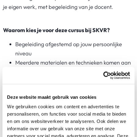
je eigen werk, met begeleiding van je docent.
Waarom kies je voor deze cursus bij SKVR?
Begeleiding afgestemd op jouw persoonlijke
niveau
Meerdere materialen en technieken komen aan
bod
Je werkt in een fijn atelier op de locatie Ringdijk
Deze website maakt gebruik van cookies
Goed om te weten
We gebruiken cookies om content en advertenties te
personaliseren, om functies voor social media te bieden
Je ontvangt een materiaallijst voor aanvang van
en om ons websiteverkeer te analyseren. Ook delen we
de cursus.
informatie over uw gebruik van onze site met onze
Let op
:
het zolderatelier op locatie Ringdijk is
partners voor social media, adverteren en analyse. Deze