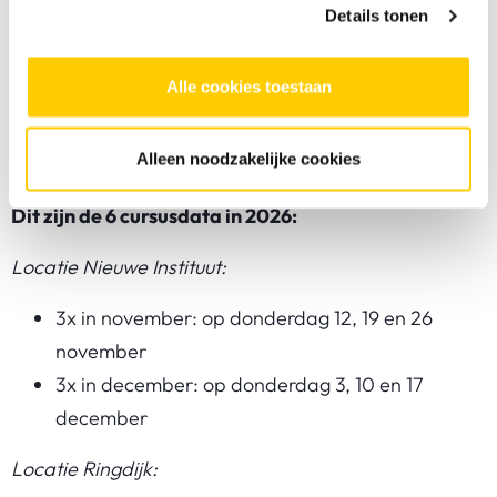
Details tonen
Instituut
, museum voor architectuur, design en
digitale cultuur? Dan krijg je als
extraatje
een
Alle cookies toestaan
exclusieve rondleiding door dit museum.
Alleen noodzakelijke cookies
Goed om te weten
Dit zijn de 6 cursusdata in 2026:
Locatie Nieuwe Instituut:
3x in november: op donderdag 12, 19 en 26
november
3x in december: op donderdag 3, 10 en 17
december
Locatie Ringdijk: