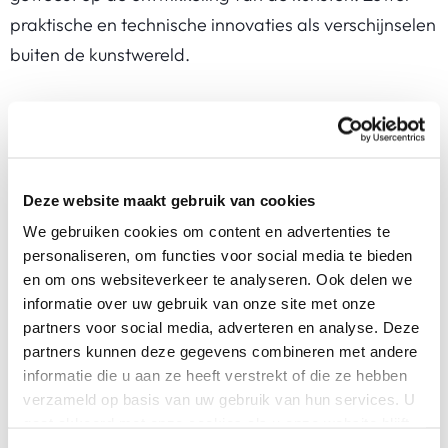
praktische en technische innovaties als verschijnselen
buiten de kunstwereld.
Voor wie is deze cursus?
Voor iedereen die meer wil weten van de
geschiedenis van de kunst en kunstenaars.
Deze website maakt gebruik van cookies
Heb je de 1e reeks gemist? Geen probleem, deze 2e
We gebruiken cookies om content en advertenties te
reeks ga jij met plezier en grote belangstelling volgen.
personaliseren, om functies voor social media te bieden
en om ons websiteverkeer te analyseren. Ook delen we
informatie over uw gebruik van onze site met onze
partners voor social media, adverteren en analyse. Deze
Waarom kies je voor deze cursus bij SKVR?
partners kunnen deze gegevens combineren met andere
informatie die u aan ze heeft verstrekt of die ze hebben
De lezingen maken deel uit van de
serie
verzameld op basis van uw gebruik van hun services. U
Kunstverkennen
. Volg ze allemaal.
gaat akkoord met onze cookies als u onze website blijft
Volg je deze cursus op locatie
Het Nieuwe
gebruiken.