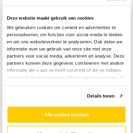
Waarom kies je voor deze cursus bij SKVR?
Deze website maakt gebruik van cookies
We gebruiken cookies om content en advertenties te
Je gaat vol inspiratie je weekend in!
personaliseren, om functies voor social media te bieden
Je krijgt geen genoeg van de vertelkunst en
en om ons websiteverkeer te analyseren. Ook delen we
kennis van Patricia Huisman. We bevelen
informatie over uw gebruik van onze site met onze
daarom van harte ook haar andere
lezingen
partners voor social media, adverteren en analyse. Deze
partners kunnen deze gegevens combineren met andere
Kunstverkennen
aan.
informatie die u aan ze heeft verstrekt of die ze hebben
verzameld op basis van uw gebruik van hun services. U
gaat akkoord met onze cookies als u onze website blijft
Meld je aan
gebruiken.
Zin om meer te weten over de kus in de kunst? Schrijf
Details tonen
je in.
Alle cookies toestaan