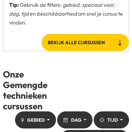
Tip:
Gebruik de filters:
gebied, speciaal voor,
dag, tijd
en
beschikbaarheid
om snel je cursus te
vinden.
BEKIJK ALLE CURSUSSEN
Onze
Gemengde
technieken
cursussen
GEBIED
DAG
TIJD