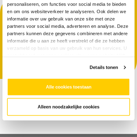
personaliseren, om functies voor social media te bieden
Op zoek naar een cursus voor kinderen?
en om ons websiteverkeer te analyseren. Ook delen we
informatie over uw gebruik van onze site met onze
Kwam je op deze pagina terecht omdat je op
partners voor social media, adverteren en analyse. Deze
zoek bent naar een cursus voor kinderen?
partners kunnen deze gegevens combineren met andere
Geen probleem, je vindt ze één klik verder.
informatie die u aan ze heeft verstrekt of die ze hebben
verzameld op basis van uw gebruik van hun services. U
gaat akkoord met onze cookies als u onze website blijft
NAAR DE KINDERCURSUSSEN
gebruiken.
Details tonen
Alle cookies toestaan
Alleen noodzakelijke cookies