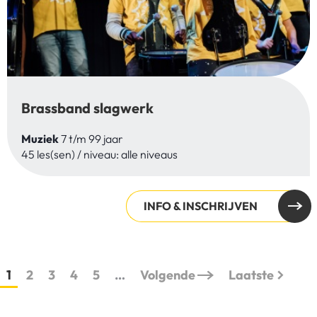
Brassband slagwerk
Muziek
7 t/m 99 jaar
45 les(sen) / niveau: alle niveaus
INFO & INSCHRIJVEN
1
2
3
4
5
…
Volgende
Laatste